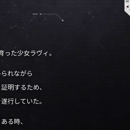
育った少女ラヴィ。
められながら
と証明するため、
を遂行していた。
、ある時、