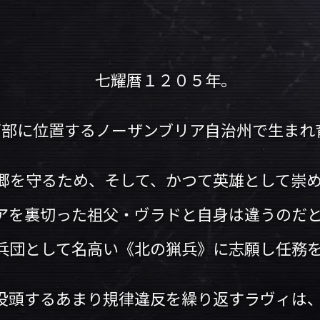
七耀暦１２０５年。
西部に位置するノーザンブリア自治州で生まれ
郷を守るため、そして、かつて英雄として崇
アを裏切った祖父・ヴラドと自身は違うのだ
兵団として名高い《北の猟兵》に志願し任務
没頭するあまり規律違反を繰り返すラヴィは