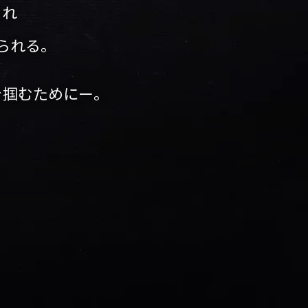
され
られる。
を掴むためにー。